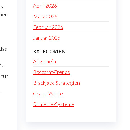
April 2026
ns
chen
März 2026
Februar 2026
Januar 2026
 das
KATEGORIEN
Allgemein
n.
Baccarat-Trends
 nun
Blackjack-Strategien
r
Craps-Würfe
Roulette-Systeme