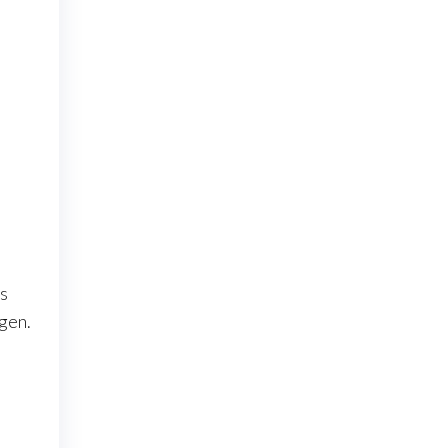
as
gen.