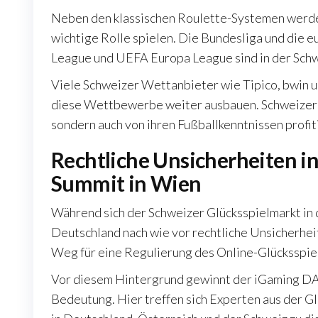
Neben den klassischen Roulette-Systemen werden
wichtige Rolle spielen. Die Bundesliga und di
League und UEFA Europa League sind in der Schwe
Viele Schweizer Wettanbieter wie Tipico, bwin 
diese Wettbewerbe weiter ausbauen. Schweizer Fa
sondern auch von ihren Fußballkenntnissen profit
Rechtliche Unsicherheiten 
Summit in Wien
Während sich der Schweizer Glücksspielmarkt in den
Deutschland nach wie vor rechtliche Unsicherhe
Weg für eine Regulierung des Online-Glücksspiel
Vor diesem Hintergrund gewinnt der iGaming DAC
Bedeutung. Hier treffen sich Experten aus der G