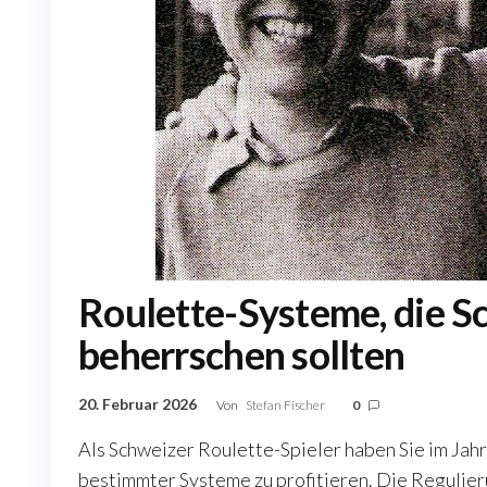
Roulette-Systeme, die S
beherrschen sollten
20. Februar 2026
Von
Stefan Fischer
0
Als Schweizer Roulette-Spieler haben Sie im Jah
bestimmter Systeme zu profitieren. Die Regulieru