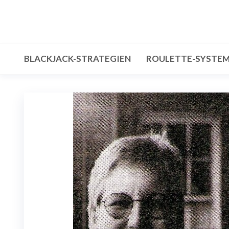
Zum
Inhalt
springen
BLACKJACK-STRATEGIEN
ROULETTE-SYSTE