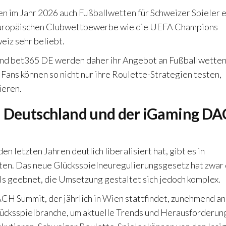
 im Jahr 2026 auch Fußballwetten für Schweizer Spieler 
e europäischen Clubwettbewerbe wie die UEFA Champions
iz sehr beliebt.
und bet365 DE werden daher ihr Angebot an Fußballwetten
ns können so nicht nur ihre Roulette-Strategien testen,
ieren.
in Deutschland und der iGaming D
 letzten Jahren deutlich liberalisiert hat, gibt es in
iten. Das neue Glücksspielneuregulierungsgesetz hat zwar
s geebnet, die Umsetzung gestaltet sich jedoch komplex.
H Summit, der jährlich in Wien stattfindet, zunehmend an
lücksspielbranche, um aktuelle Trends und Herausforderun