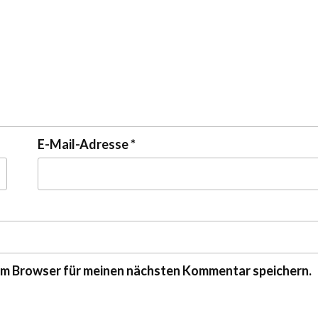
E-Mail-Adresse
*
em Browser für meinen nächsten Kommentar speichern.