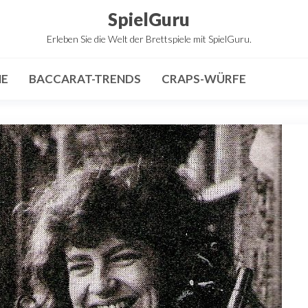
SpielGuru
Erleben Sie die Welt der Brettspiele mit SpielGuru.
ME
BACCARAT-TRENDS
CRAPS-WÜRFE