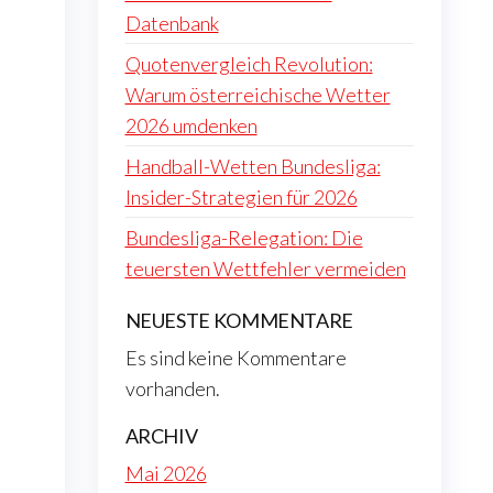
Datenbank
Quotenvergleich Revolution:
Warum österreichische Wetter
2026 umdenken
Handball-Wetten Bundesliga:
Insider-Strategien für 2026
Bundesliga-Relegation: Die
teuersten Wettfehler vermeiden
NEUESTE KOMMENTARE
Es sind keine Kommentare
vorhanden.
ARCHIV
Mai 2026