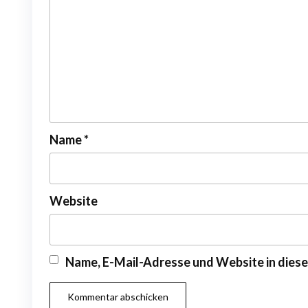
Name
*
Website
Name, E-Mail-Adresse und Website in dies