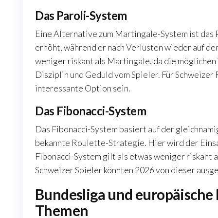
Das Paroli-System
Eine Alternative zum Martingale-System ist das 
erhöht, während er nach Verlusten wieder auf de
weniger riskant als Martingale, da die möglichen
Disziplin und Geduld vom Spieler. Für Schweizer
interessante Option sein.
Das Fibonacci-System
Das Fibonacci-System basiert auf der gleichnami
bekannte Roulette-Strategie. Hier wird der Eins
Fibonacci-System gilt als etwas weniger riskant 
Schweizer Spieler könnten 2026 von dieser aus
Bundesliga und europäische 
Themen