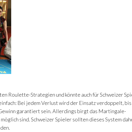
en Roulette-Strategien und könnte auch für Schweizer Spi
einfach: Bei jedem Verlust wird der Einsatz verdoppelt, bis
 Gewinn garantiert sein. Allerdings birgt das Martingale-
 möglich sind. Schweizer Spieler sollten dieses System dah
nden.